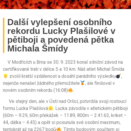
Další vylepšení osobního
rekordu Lucky Plašilové v
pětiboji a povedená pětka
Michala Šmídy
V Modřicích u Brna se 30. 9. 2023 konal silniční závod na
certifikované trati v délce 5 a 10 km. Náš atlet Michal Šmída
zvolil kratší vzdálenost a dosáhl parádního výsledku
,
nejenže nenašel žádného přemožitele
, ale finišoval v
novém osobním rekordu (16:08)
.
Ve stejný den, ale v Ústí nad Orlicí, potvrdila svoji rostoucí
formu Lucka Plašilová
. Lucka závodila v atletickém pětiboji
(60m – 9.29, 60m překážek – 11.89, 800m – 2:41.63, kriket –
44, dálka – 4.45) a opět si posunula své osobní maximum,
tentokrát až na 2267 bodů
. Tímto bodovým součtem si