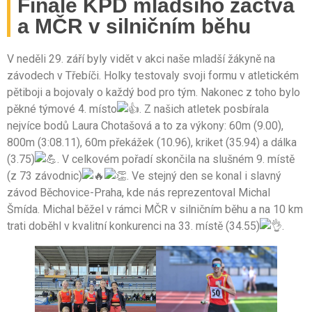
Finále KPD mladšího žactva
a MČR v silničním běhu
V neděli 29. září byly vidět v akci naše mladší žákyně na
závodech v Třebíči. Holky testovaly svoji formu v atletickém
pětiboji a bojovaly o každý bod pro tým. Nakonec z toho bylo
pěkné týmové 4. místo
. Z našich atletek posbírala
nejvíce bodů Laura Chotašová a to za výkony: 60m (9.00),
800m (3:08.11), 60m překážek (10.96), kriket (35.94) a dálka
(3.75)
. V celkovém pořadí skončila na slušném 9. místě
(z 73 závodnic)
. Ve stejný den se konal i slavný
závod Běchovice-Praha, kde nás reprezentoval Michal
Šmída. Michal běžel v rámci MČR v silničním běhu a na 10 km
trati doběhl v kvalitní konkurenci na 33. místě (34.55)
.